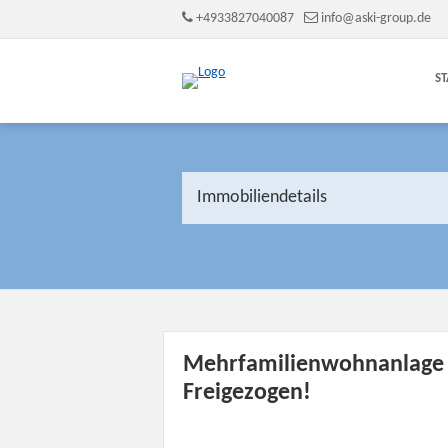
+4933827040087
info@aski-group.de
ST
Immobiliendetails
Mehrfamilienwohnanlage -
Freigezogen!