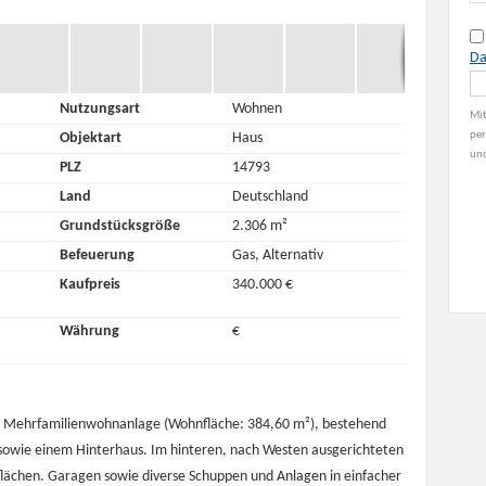
Da
Nutzungsart
Wohnen
Mit
per
Objektart
Haus
und
PLZ
14793
Land
Deutschland
Grundstücksgröße
2.306 m²
Befeuerung
Gas, Alternativ
Kaufpreis
340.000 €
Währung
€
ne Mehrfamilienwohnanlage (Wohnfläche: 384,60 m²), bestehend
 sowie einem Hinterhaus. Im hinteren, nach Westen ausgerichteten
flächen. Garagen sowie diverse Schuppen und Anlagen in einfacher