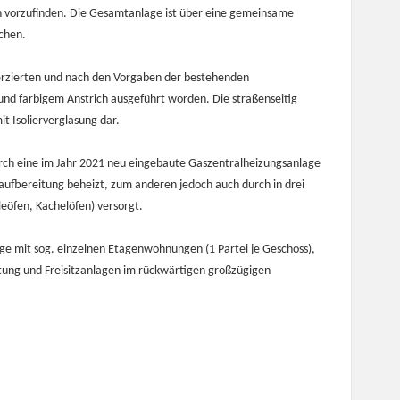
h vorzufinden. Die Gesamtanlage ist über eine gemeinsame
ichen.
verzierten und nach den Vorgaben der bestehenden
und farbigem Anstrich ausgeführt worden. Die straßenseitig
it Isolierverglasung dar.
ch eine im Jahr 2021 neu eingebaute Gaszentralheizungsanlage
ufbereitung beheizt, zum anderen jedoch auch durch in drei
öfen, Kachelöfen) versorgt.
ge mit sog. einzelnen Etagenwohnungen (1 Partei je Geschoss),
ltung und Freisitzanlagen im rückwärtigen großzügigen