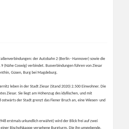
traßenverbindungen: der Autobahn 2 (Berlin - Hannover) sowie die
 A 9 (Nähe Coswig) verbindet. Busverbindungen führen von Ziesar
enthin, Güsen, Burg bei Magdeburg.
ernitz leben in der Stadt Ziesar (Stand 2020) 2.500 Einwohner. Die
tes Ziesar. Sie liegt am Höhenzug des idyllischen, und mit
 ostwärts der Stadt grenzt das Fiener Bruch an, eine Wiesen- und
(948 erstmals urkundlich erwähnt) wird der Blick frei auf zwei
 einer Bischofskappe versehene Burgturm. Die ihn umgebende,