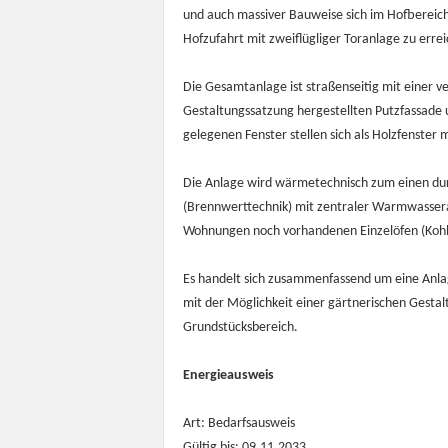
und auch massiver Bauweise sich im Hofbereic
Hofzufahrt mit zweiflügliger Toranlage zu erre
Die Gesamtanlage ist straßenseitig mit einer 
Gestaltungssatzung hergestellten Putzfassade 
gelegenen Fenster stellen sich als Holzfenster m
Die Anlage wird wärmetechnisch zum einen dur
(Brennwerttechnik) mit zentraler Warmwassera
Wohnungen noch vorhandenen Einzelöfen (Kohle
Es handelt sich zusammenfassend um eine Anla
mit der Möglichkeit einer gärtnerischen Gesta
Grundstücksbereich.
Energieausweis
Art: Bedarfsausweis
Gültig bis: 09.11.2033