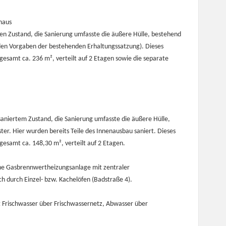
haus
ten Zustand, die Sanierung umfasste die äußere Hülle, bestehend
 den Vorgaben der bestehenden Erhaltungssatzung). Dieses
sgesamt ca. 236 m², verteilt auf 2 Etagen sowie die separate
lsaniertem Zustand, die Sanierung umfasste die äußere Hülle,
ter. Hier wurden bereits Teile des Innenausbau saniert. Dieses
sgesamt ca. 148,30 m², verteilt auf 2 Etagen.
ne Gasbrennwertheizungsanlage mit zentraler
 durch Einzel- bzw. Kachelöfen (Badstraße 4).
t Frischwasser über Frischwassernetz, Abwasser über