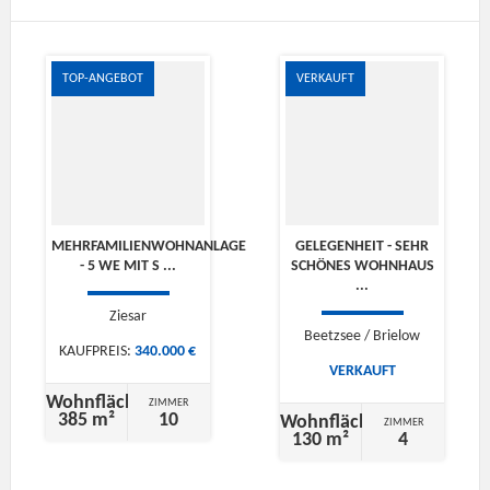
TOP-ANGEBOT
VERKAUFT
MEHRFAMILIENWOHNANLAGE
GELEGENHEIT - SEHR
- 5 WE MIT S ...
SCHÖNES WOHNHAUS
...
Ziesar
Beetzsee / Brielow
KAUFPREIS:
340.000 €
VERKAUFT
Wohnfläche
ZIMMER
385 m²
10
Wohnfläche
ZIMMER
130 m²
4