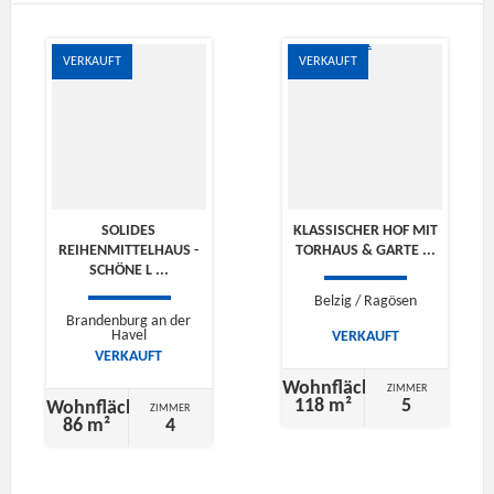
VERKAUFT
VERKAUFT
SOLIDES
KLASSISCHER HOF MIT
REIHENMITTELHAUS -
TORHAUS & GARTE ...
SCHÖNE L ...
Belzig / Ragösen
Brandenburg an der
Havel
VERKAUFT
VERKAUFT
Wohnfläche
ZIMMER
118 m²
5
Wohnfläche
ZIMMER
86 m²
4