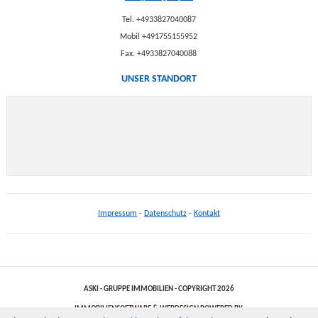
Tel. +4933827040087
Mobil +491755155952
Fax. +4933827040088
UNSER STANDORT
Impressum
-
Datenschutz
-
Kontakt
ASKI - GRUPPE IMMOBILIEN - COPYRIGHT 2026
IMMOBILIENSOFTWARE & WEBDESIGN POWERED BY